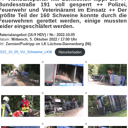
Bundesstraße 191 voll gesperrt ++ Polizei,
Feuerwehr und Veterinäramt im Einsatz ++ Der
größte Teil der 160 Schweine konnte durch die
Feuerwehren gerettet werden, einige mussten
leider eingeschläfert werden.
Materialangebot (16:9 HDV) / Nr.: 2022-10-05
Datum:
Mittwoch, 5. Oktober 2022 / 17:00 Uhr
rt:
Zernien/Pudripp im LK Lüchow-Dannenberg (NI)
Herunterladen
2022_10_05_VU_Schweine_LKW