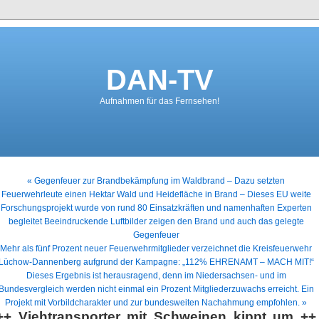
DAN-TV
Aufnahmen für das Fernsehen!
« Gegenfeuer zur Brandbekämpfung im Waldbrand – Dazu setzten
Feuerwehrleute einen Hektar Wald und Heidefläche in Brand – Dieses EU weite
Forschungsprojekt wurde von rund 80 Einsatzkräften und namenhaften Experten
begleitet Beeindruckende Luftbilder zeigen den Brand und auch das gelegte
Gegenfeuer
Mehr als fünf Prozent neuer Feuerwehrmitglieder verzeichnet die Kreisfeuerwehr
Lüchow-Dannenberg aufgrund der Kampagne: „112% EHRENAMT – MACH MIT!“
Dieses Ergebnis ist herausragend, denn im Niedersachsen- und im
Bundesvergleich werden nicht einmal ein Prozent Mitgliederzuwachs erreicht. Ein
Projekt mit Vorbildcharakter und zur bundesweiten Nachahmung empfohlen. »
++ Viehtransporter mit Schweinen kippt um ++